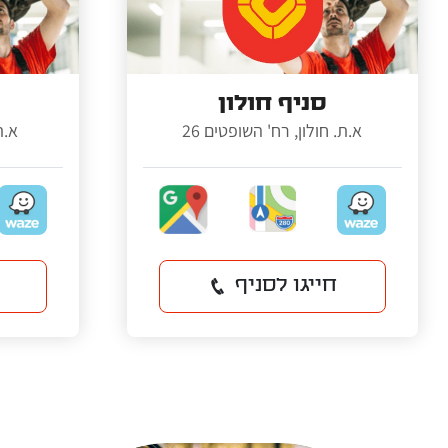
סניף חולון
א.ת. חולון, רח' השופטים 26
א.ת
חייגו לסניף