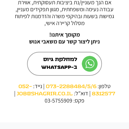
אם הנך מעוניין/נת ביציבות תעסוקתית, אווירת
עבודה נעימה ומשפחתית, מגוון תפקידים מעניין,
גמישות בשעות ובהיקפי משרה והזדמנות לפיתוח
מסלול קריירה אישי,
מקומך איתנו!
ניתן ליצור קשר עם משאבי אנוש
למחלקת גיוס
ב-WhatsApp
טלפון:
| נייד:
052-
073-2288484/5/6
| דוא"ל:
|
job@shagrir.co.il
8312577
פקס: 03-5755909